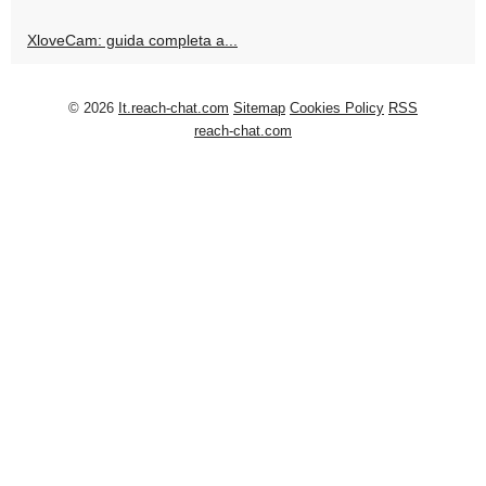
XloveCam: guida completa a...
© 2026
It.reach-chat.com
Sitemap
Cookies Policy
RSS
reach-chat.com